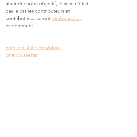
atteindre notre objectif, et si ce n'était 
pas le cas les contributeurs et 
contributrices seront 
remboursé.es
évidemment. 
https://fr.ulule.com/pluie-
cafepoussette/
entrepreneuriat
crowdfunding
financement participatif
financement
aider
aide
coulisses
Pluie - Le projet