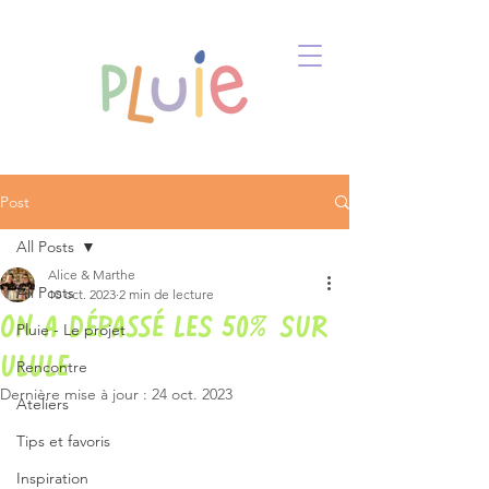
Post
All Posts
Alice & Marthe
All Posts
10 oct. 2023
2 min de lecture
On a dépassé les 50% sur
Pluie - Le projet
ulule
Rencontre
Dernière mise à jour :
24 oct. 2023
Ateliers
Tips et favoris
Inspiration