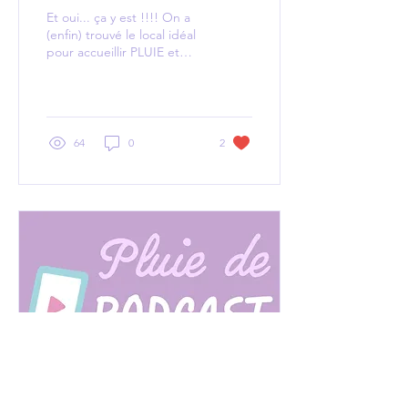
trousseau de clés !
Et oui... ça y est !!!! On a
(enfin) trouvé le local idéal
pour accueillir PLUIE et
d'ici quelques mois, vos
familles ! Aprés des mois
de...
64
0
2