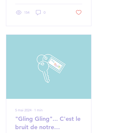
154
0
5 mai 2024
∙
1
min
"Gling Gling"... C'est le
bruit de notre