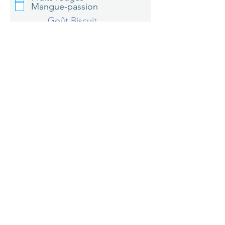
Mangue-passion
Goût Biscuit
individuel
Nature
Vanille
Chocolat
Coco
Cannelle
Citron
Personnalisation biscuit
Précisions pour les options fun
Détails KIT DIY
Détails prestation photos /
vidéos