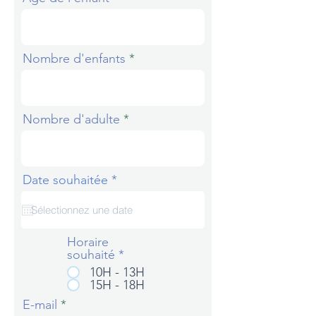
Nombre d'enfants
Nombre d'adulte
r
Date souhaitée
*
e
q
u
i
Horaire
r
souhaité
*
e
d
10H - 13H
15H - 18H
E-mail