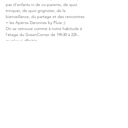
pas d'enfants ni de co-parents, de quoi 
trinquer, de quoi grignoter, de la 
bienveillance, du partage et des rencontres 
= les Apéros Daronnes by Pluie ;) 
On se retrouve comme à notre habitude à 
l'étage du GreenCorner de 19h30 à 22h.. 
ou plus si affinités. 
Gratuit, sur inscription. 
Partager cet événement