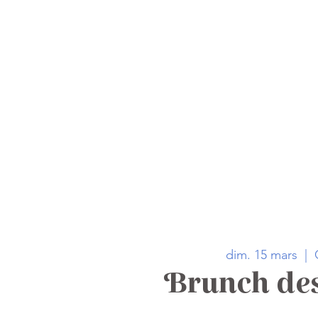
Accueil
La carte
dim. 15 mars
  |  
Brunch des