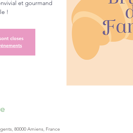
nvivial et gourmand
le !
 sont closes
événements
re
rgents, 80000 Amiens, France