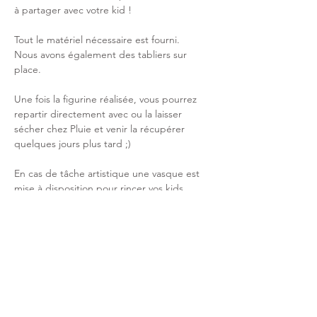
à partager avec votre kid ! 
Tout le matériel nécessaire est fourni. 
Nous avons également des tabliers sur 
place. 
Une fois la figurine réalisée, vous pourrez 
repartir directement avec ou la laisser 
sécher chez Pluie et venir la récupérer 
quelques jours plus tard ;) 
En cas de tâche artistique une vasque est 
mise à disposition pour rincer vos kids 
(pensez à prendre une serviette au cas où).
Afficher plus