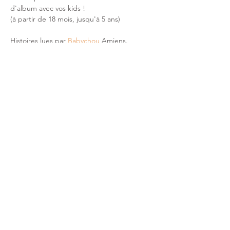
d'album avec vos kids ! 
(à partir de 18 mois, jusqu'à 5 ans)
Histoires lues par 
Babychou
 Amiens. 
Partager cet événement
CONTACT
faq
Mentions légales & CGV