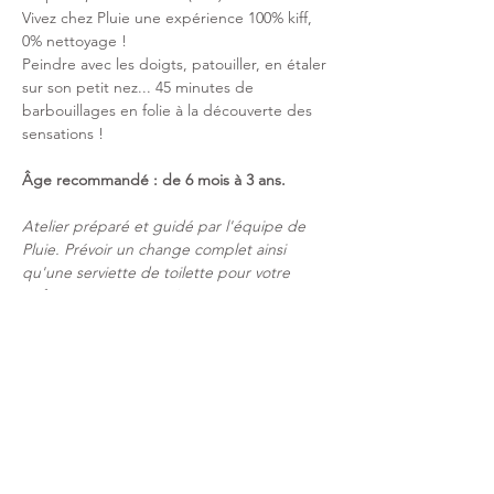
Vivez chez Pluie une expérience 100% kiff, 
0% nettoyage ! 
Peindre avec les doigts, patouiller, en étaler 
sur son petit nez... 45 minutes de 
barbouillages en folie à la découverte des 
sensations !
Âge recommandé : de 6 mois à 3 ans.
Atelier préparé et guidé par l'équipe de 
Pluie. Prévoir un change complet ainsi 
qu'une serviette de toilette pour votre 
enfant. Le nécessaire (accès à un point 
d'eau et savon adapté aux petits) pour le 
nettoyer après l'atelier est mis à disposition 
par Pluie.
Partager cet événement