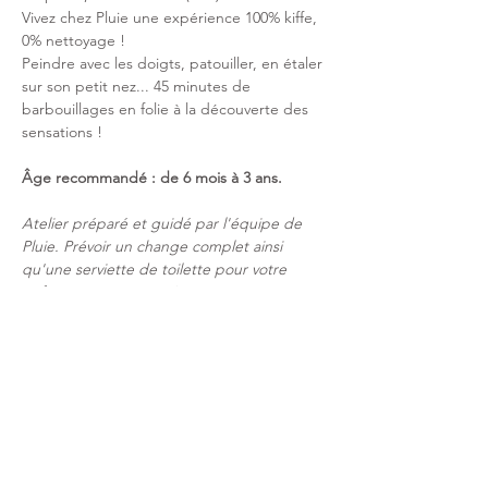
Vivez chez Pluie une expérience 100% kiffe, 
0% nettoyage ! 
Peindre avec les doigts, patouiller, en étaler 
sur son petit nez... 45 minutes de 
barbouillages en folie à la découverte des 
sensations !
Âge recommandé : de 6 mois à 3 ans.
Atelier préparé et guidé par l'équipe de 
Pluie. Prévoir un change complet ainsi 
qu'une serviette de toilette pour votre 
enfant. Le nécessaire (accès à un point 
d'eau et savon adapté aux petits) pour le 
nettoyer après l'atelier est mis à disposition 
par Pluie.
Partager cet événement