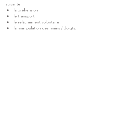
suivante : 
la préhension 
le transport 
le relâchement volontaire 
la manipulation des mains / doigts. 
Afficher plus
Partager cet événement