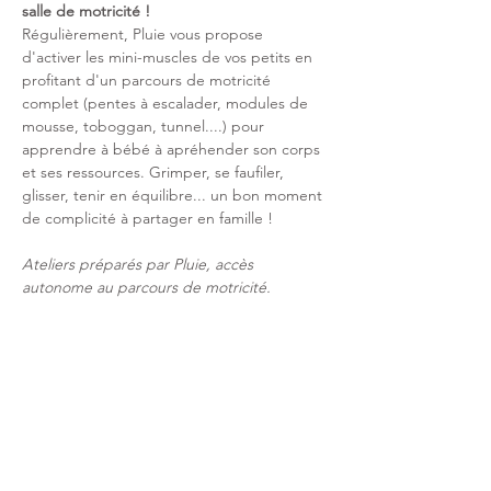
salle de motricité !
Régulièrement, Pluie vous propose 
d'activer les mini-muscles de vos petits en 
profitant d'un parcours de motricité 
complet (pentes à escalader, modules de 
mousse, toboggan, tunnel....) pour 
apprendre à bébé à apréhender son corps 
et ses ressources. Grimper, se faufiler, 
glisser, tenir en équilibre... un bon moment 
de complicité à partager en famille ! 
Ateliers préparés par Pluie, accès 
autonome au parcours de motricité. 
Le billet d'accès à cette session de 
motricité vous donne accès à 1H dans la 
salle de motricité + accès à l'aire de jeux 
après l'atelier. 