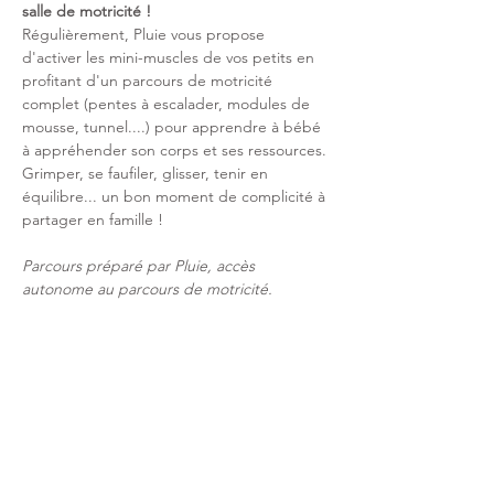
salle de motricité !
Régulièrement, Pluie vous propose 
d'activer les mini-muscles de vos petits en 
profitant d'un parcours de motricité 
complet (pentes à escalader, modules de 
mousse, tunnel....) pour apprendre à bébé 
à appréhender son corps et ses ressources. 
Grimper, se faufiler, glisser, tenir en 
équilibre... un bon moment de complicité à 
partager en famille ! 
Parcours préparé par Pluie, accès 
autonome au parcours de motricité. 
Le billet d'accès à cette session de 
motricité vous donne accès à 45min dans la 
salle de motricité + accès à l'aire de jeux 
avant et ou après l'atelier. 