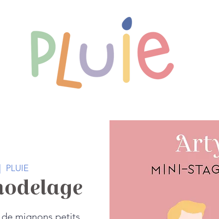
Nos rendez-vous
L'aire de jeux
Pr
|  
PLUIE
modelage
r de mignons petits