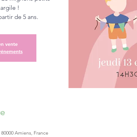
argile !
artir de 5 ans.
en vente
événements
re
, 80000 Amiens, France