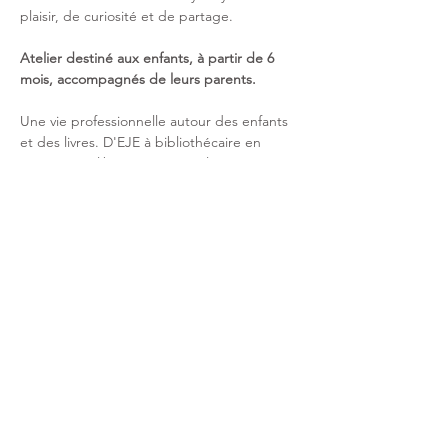
plaisir, de curiosité et de partage.
Atelier destiné aux enfants, à partir de 6 
mois, accompagnés de leurs parents.
Une vie professionnelle autour des enfants 
et des livres. D'EJE à bibliothécaire en 
passant par libraire, Marie-Hélène 
transmettra sa passion à vos petits ! 
Partager cet événement