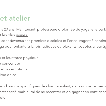
et atelier
is 20 ans. Maintenant  professeure diplomée de yoga, elle parta
 les plus 
jeunes.
ont devenus ses premiers disciples et l'encouragent à continu
pour enfants  à la fois ludiques et relaxants, adaptés à leur âge
 et leur force physique
e concentrer 
 et les émotions 
ime de soi 
ux besoins spécifiques de chaque enfant, dans un cadre bienve
ter actif, mais aussi de se recentrer et de gagner en confianc
idien.