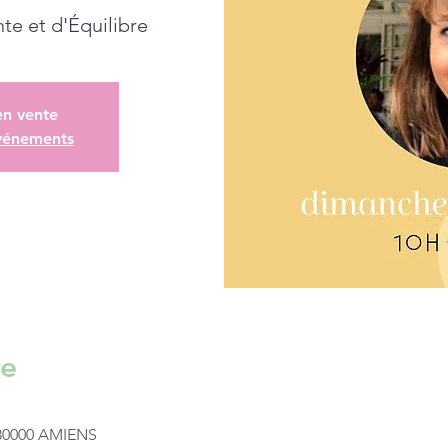
e et d'Équilibre
en vente
événements
re
, 80000 AMIENS