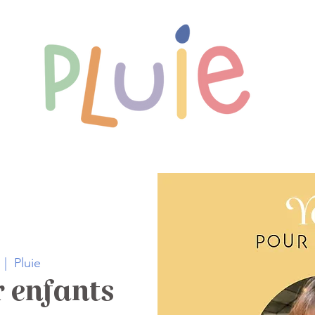
Nos rendez-vous
L'aire de jeux
Pr
  |  
Pluie
 enfants